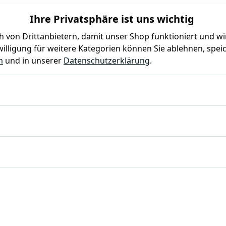
Ihre Privatsphäre ist uns wichtig
 von Drittanbietern, damit unser Shop funktioniert und w
illigung für weitere Kategorien können Sie ablehnen, speic
Farben
Kindergeburtstag
Mottoparty
Gastro
m
und in unserer
Datenschutzerklärung
.
lig, Pappteller, Becher und Servietten für Kindergeburtstag, Party