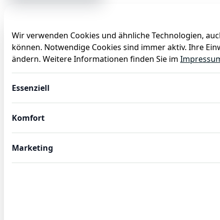
Wir verwenden Cookies und ähnliche Technologien, auch
können. Notwendige Cookies sind immer aktiv. Ihre Einw
Anlässe
Baby
Backen
Ballons
Dekoration
ändern. Weitere Informationen finden Sie im
Impressu
Disney Princess Create Your World Geburtstagsdeko, 52-tei
Essenziell
Komfort
Marketing