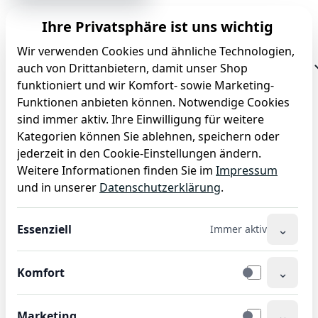
0
0
Ihre Privatsphäre ist uns wichtig
Wir verwenden Cookies und ähnliche Technologien,
Anlässe
Baby
Backen
Ballons
Dekoration
auch von Drittanbietern, damit unser Shop
funktioniert und wir Komfort- sowie Marketing-
Funktionen anbieten können. Notwendige Cookies
XL Folienballon pink matt Zahl 18
sind immer aktiv. Ihre Einwilligung für weitere
Kategorien können Sie ablehnen, speichern oder
jederzeit in den Cookie-Einstellungen ändern.
Weitere Informationen finden Sie im
Impressum
und in unserer
Datenschutzerklärung
.
⌄
Essenziell
Immer aktiv
⌄
Komfort
⌄
Marketing