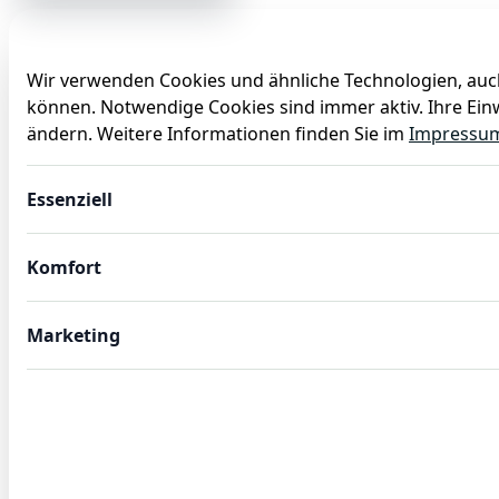
Wir verwenden Cookies und ähnliche Technologien, auch
können. Notwendige Cookies sind immer aktiv. Ihre Einw
Anlässe
Baby
Backen
Ballons
Dekoration
ändern. Weitere Informationen finden Sie im
Impressu
XL Folienballon pink matt Zahl 30
Essenziell
Komfort
Marketing