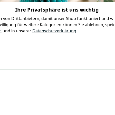
Ihre Privatsphäre ist uns wichtig
0
0
 von Drittanbietern, damit unser Shop funktioniert und w
illigung für weitere Kategorien können Sie ablehnen, speic
Farben
Kindergeburtstag
Mottoparty
Gastro
m
und in unserer
Datenschutzerklärung
.
TABLE
ken und Dekorieren