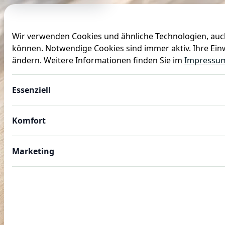
Wir verwenden Cookies und ähnliche Technologien, auch
können. Notwendige Cookies sind immer aktiv. Ihre Einw
Anlässe
Baby
Backen
Ballons
Dekoration
ändern. Weitere Informationen finden Sie im
Impressu
Essenziell
Komfort
Marketing
AUSSTECHFORMEN FÜR KUCHEN UND SWEET 
Ausstechformen zum Bac