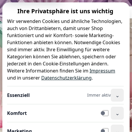
Ihre Privatsphäre ist uns wichtig
Wir verwenden Cookies und ähnliche Technologien,
Anlässe
Baby
Backen
Ballons
Dekoration
auch von Drittanbietern, damit unser Shop
funktioniert und wir Komfort- sowie Marketing-
Funktionen anbieten können. Notwendige Cookies
sind immer aktiv. Ihre Einwilligung für weitere
Kategorien können Sie ablehnen, speichern oder
jederzeit in den Cookie-Einstellungen ändern.
Weitere Informationen finden Sie im
Impressum
und in unserer
Datenschutzerklärung
.
KINDERGEBURTSTAG PLANEN
Mitgebsel
⌄
Essenziell
Immer aktiv
Kindergeburtstag Deko
⌄
Komfort
Hier findest du Mitgebsel Deko für den
Kindergeburtstag: passende Partyartikel, Tischdeko,
⌄
Marketing