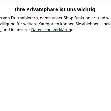
Ihre Privatsphäre ist uns wichtig
 von Drittanbietern, damit unser Shop funktioniert und w
illigung für weitere Kategorien können Sie ablehnen, speic
Farben
Kindergeburtstag
Mottoparty
Gastro
m
und in unserer
Datenschutzerklärung
.
urtstag Partyartikel Einweggeschirr Teller Becher Servietten