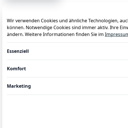
Wir verwenden Cookies und ähnliche Technologien, auch
können. Notwendige Cookies sind immer aktiv. Ihre Einw
Anlässe
Baby
Backen
Ballons
Dekoration
ändern. Weitere Informationen finden Sie im
Impressu
Encanto Geburtstagsdeko Partysyet 48 tlg. Deko Kindergeb
Essenziell
Komfort
Marketing