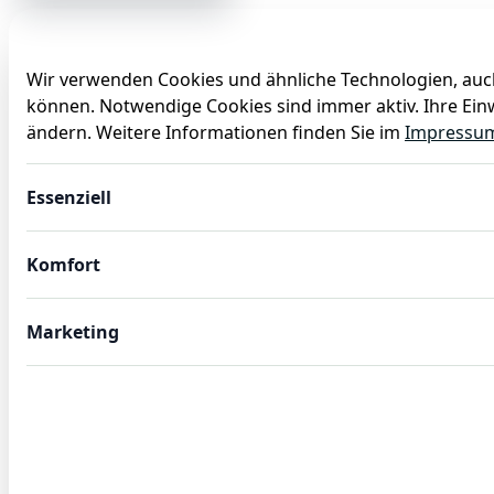
Wir verwenden Cookies und ähnliche Technologien, auch
können. Notwendige Cookies sind immer aktiv. Ihre Einw
Anlässe
Baby
Backen
Ballons
Dekoration
ändern. Weitere Informationen finden Sie im
Impressu
Floral Baby Partyset 53-teilig
Essenziell
Komfort
Marketing