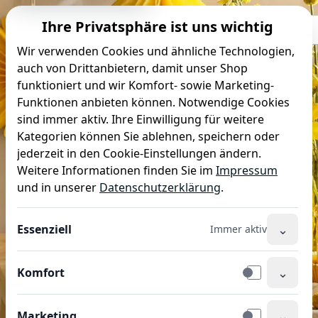
Ihre Privatsphäre ist uns wichtig
Wir verwenden Cookies und ähnliche Technologien,
Anlässe
Baby
Backen
Ballons
Dekoration
auch von Drittanbietern, damit unser Shop
funktioniert und wir Komfort- sowie Marketing-
Funktionen anbieten können. Notwendige Cookies
sind immer aktiv. Ihre Einwilligung für weitere
Kategorien können Sie ablehnen, speichern oder
jederzeit in den Cookie-Einstellungen ändern.
Weitere Informationen finden Sie im
Impressum
und in unserer
Datenschutzerklärung
.
⌄
Essenziell
Immer aktiv
FARBENPARTY GELB
Gelb Partydeko
⌄
Komfort
Mit Gelb Partydeko entsteht ein klarer Look für
⌄
Marketing