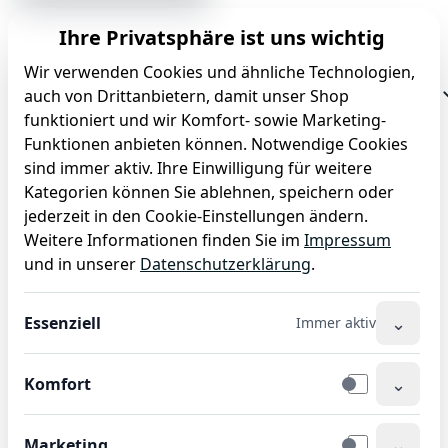
0
0
Ihre Privatsphäre ist uns wichtig
Wir verwenden Cookies und ähnliche Technologien,
Anlässe
Baby
Backen
Ballons
Dekoration
auch von Drittanbietern, damit unser Shop
funktioniert und wir Komfort- sowie Marketing-
Funktionen anbieten können. Notwendige Cookies
Glitzer Luftschlangen pink holografisch
sind immer aktiv. Ihre Einwilligung für weitere
Kategorien können Sie ablehnen, speichern oder
jederzeit in den Cookie-Einstellungen ändern.
Weitere Informationen finden Sie im
Impressum
und in unserer
Datenschutzerklärung
.
⌄
Essenziell
Immer aktiv
⌄
Komfort
⌄
Marketing