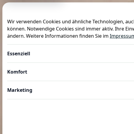
Wir verwenden Cookies und ähnliche Technologien, auch
können. Notwendige Cookies sind immer aktiv. Ihre Einw
Anlässe
Baby
Backen
Ballons
Dekoration
ändern. Weitere Informationen finden Sie im
Impressu
Essenziell
Komfort
Marketing
FARBENPARTY ROSÉGOLD
Roségold Partydeko