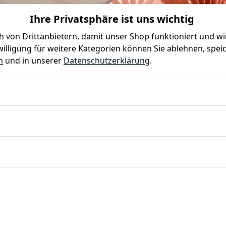
Ihre Privatsphäre ist uns wichtig
0
0
 von Drittanbietern, damit unser Shop funktioniert und w
illigung für weitere Kategorien können Sie ablehnen, speic
Farben
Kindergeburtstag
Mottoparty
Gastro
m
und in unserer
Datenschutzerklärung
.