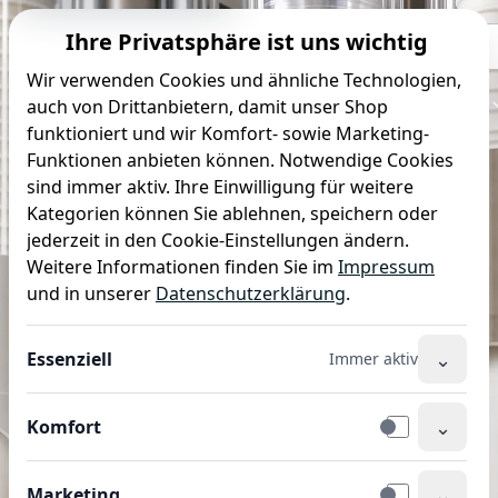
Ihre Privatsphäre ist uns wichtig
Wir verwenden Cookies und ähnliche Technologien,
Anlässe
Baby
Backen
Ballons
Dekoration
auch von Drittanbietern, damit unser Shop
funktioniert und wir Komfort- sowie Marketing-
Funktionen anbieten können. Notwendige Cookies
sind immer aktiv. Ihre Einwilligung für weitere
Kategorien können Sie ablehnen, speichern oder
jederzeit in den Cookie-Einstellungen ändern.
Weitere Informationen finden Sie im
Impressum
und in unserer
Datenschutzerklärung
.
GASTROBEDARF
⌄
Essenziell
Immer aktiv
Gastro
⌄
Komfort
Gastrobedarf bei Playflip ist sachlich sortiert: Becher,
Teller, Schalen, Servietten, Gläser, Mehrweg und
⌄
Marketing