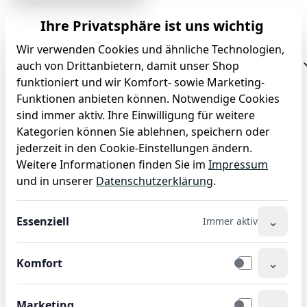
0
0
Ihre Privatsphäre ist uns wichtig
Wir verwenden Cookies und ähnliche Technologien,
Anlässe
Baby
Backen
Ballons
Dekoration
auch von Drittanbietern, damit unser Shop
funktioniert und wir Komfort- sowie Marketing-
Funktionen anbieten können. Notwendige Cookies
HACCP Universalzange HACCP Tongs, 30 cm, gelb,
Chromstahl 18/0
sind immer aktiv. Ihre Einwilligung für weitere
Kategorien können Sie ablehnen, speichern oder
jederzeit in den Cookie-Einstellungen ändern.
Weitere Informationen finden Sie im
Impressum
und in unserer
Datenschutzerklärung
.
⌄
Essenziell
Immer aktiv
⌄
Komfort
⌄
Marketing