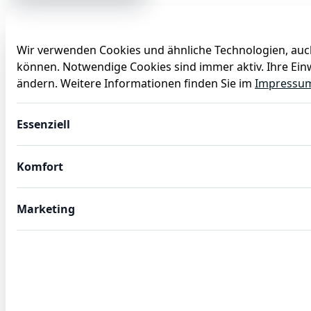
Wir verwenden Cookies und ähnliche Technologien, auch
können. Notwendige Cookies sind immer aktiv. Ihre Einw
Anlässe
Baby
Backen
Ballons
Dekoration
ändern. Weitere Informationen finden Sie im
Impressu
HACCP Universalzange HACCP Tongs, 30 cm, weiß, Chroms
Essenziell
Komfort
Marketing