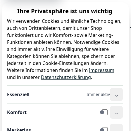
0
0
Ihre Privatsphäre ist uns wichtig
Wir verwenden Cookies und ähnliche Technologien,
Anlässe
Baby
Backen
Ballons
Dekoration
auch von Drittanbietern, damit unser Shop
funktioniert und wir Komfort- sowie Marketing-
Funktionen anbieten können. Notwendige Cookies
Salatbesteck Salatlöffel Kitchen Tool Buffet, 24 cm,
Chromnickelstahl
sind immer aktiv. Ihre Einwilligung für weitere
Kategorien können Sie ablehnen, speichern oder
jederzeit in den Cookie-Einstellungen ändern.
Weitere Informationen finden Sie im
Impressum
und in unserer
Datenschutzerklärung
.
⌄
Essenziell
Immer aktiv
⌄
Komfort
⌄
Marketing