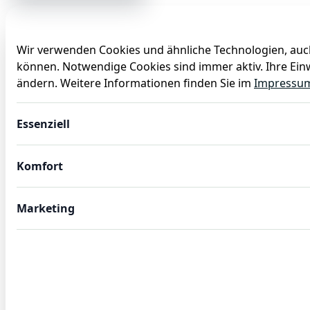
Wir verwenden Cookies und ähnliche Technologien, auch
können. Notwendige Cookies sind immer aktiv. Ihre Einw
Anlässe
Baby
Backen
Ballons
Dekoration
ändern. Weitere Informationen finden Sie im
Impressu
Salatbesteck Set, 27 cm, 2-teilig, Chromstahl 18/0
Essenziell
Komfort
Marketing