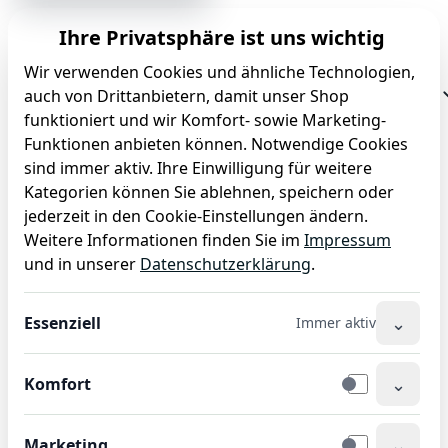
0
0
Ihre Privatsphäre ist uns wichtig
Wir verwenden Cookies und ähnliche Technologien,
Anlässe
Baby
Backen
Ballons
Dekoration
auch von Drittanbietern, damit unser Shop
funktioniert und wir Komfort- sowie Marketing-
Funktionen anbieten können. Notwendige Cookies
Schaumlöffel Kitchen Tool 1879, Ø 11 cm, 32,5 cm,
Chromnickelstahl
sind immer aktiv. Ihre Einwilligung für weitere
Kategorien können Sie ablehnen, speichern oder
jederzeit in den Cookie-Einstellungen ändern.
Weitere Informationen finden Sie im
Impressum
und in unserer
Datenschutzerklärung
.
⌄
Essenziell
Immer aktiv
⌄
Komfort
⌄
Marketing