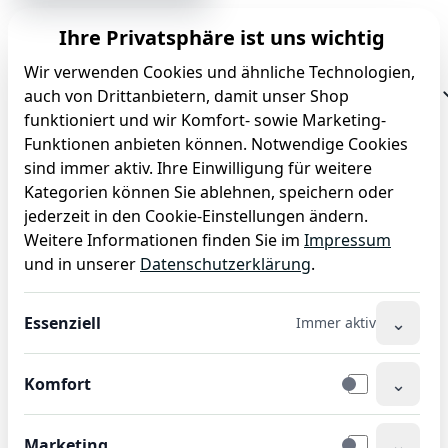
0
0
Ihre Privatsphäre ist uns wichtig
Wir verwenden Cookies und ähnliche Technologien,
Anlässe
Baby
Backen
Ballons
Dekoration
auch von Drittanbietern, damit unser Shop
funktioniert und wir Komfort- sowie Marketing-
Funktionen anbieten können. Notwendige Cookies
Servierlöffel, 31 cm, Chromnickelstahl
sind immer aktiv. Ihre Einwilligung für weitere
Kategorien können Sie ablehnen, speichern oder
jederzeit in den Cookie-Einstellungen ändern.
Weitere Informationen finden Sie im
Impressum
und in unserer
Datenschutzerklärung
.
⌄
Essenziell
Immer aktiv
⌄
Komfort
⌄
Marketing