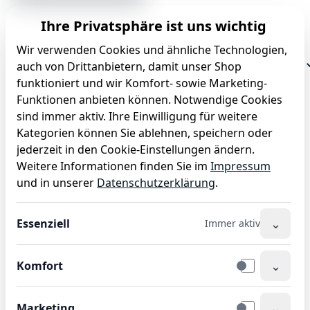
0
0
Ihre Privatsphäre ist uns wichtig
Wir verwenden Cookies und ähnliche Technologien,
Anlässe
Baby
Backen
Ballons
Dekoration
auch von Drittanbietern, damit unser Shop
funktioniert und wir Komfort- sowie Marketing-
Funktionen anbieten können. Notwendige Cookies
Servierlöffel Kitchen Tool 1887, 26 cm, mit schwarzer
PVD Beschichtung, Chromnickelstahl
sind immer aktiv. Ihre Einwilligung für weitere
Kategorien können Sie ablehnen, speichern oder
jederzeit in den Cookie-Einstellungen ändern.
Weitere Informationen finden Sie im
Impressum
und in unserer
Datenschutzerklärung
.
⌄
Essenziell
Immer aktiv
⌄
Komfort
⌄
Marketing