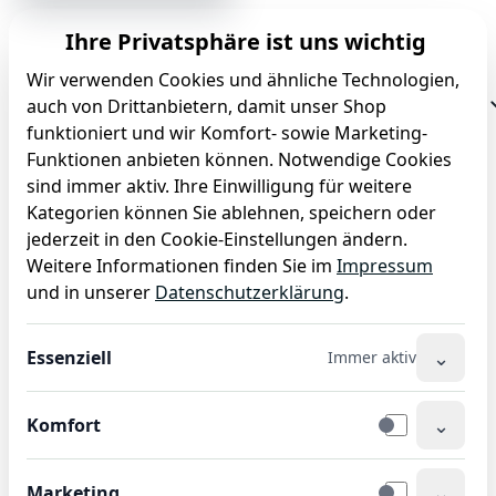
0
0
Ihre Privatsphäre ist uns wichtig
Wir verwenden Cookies und ähnliche Technologien,
Anlässe
Baby
Backen
Ballons
Dekoration
auch von Drittanbietern, damit unser Shop
funktioniert und wir Komfort- sowie Marketing-
Funktionen anbieten können. Notwendige Cookies
Servierlöffel Kitchen Tool Buffet, 26 cm,
Chromnickelstahl
sind immer aktiv. Ihre Einwilligung für weitere
Kategorien können Sie ablehnen, speichern oder
jederzeit in den Cookie-Einstellungen ändern.
Weitere Informationen finden Sie im
Impressum
und in unserer
Datenschutzerklärung
.
⌄
Essenziell
Immer aktiv
⌄
Komfort
⌄
Marketing