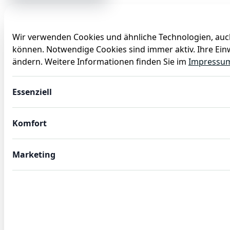
Wir verwenden Cookies und ähnliche Technologien, auch
können. Notwendige Cookies sind immer aktiv. Ihre Einw
Anlässe
Baby
Backen
Ballons
Dekoration
ändern. Weitere Informationen finden Sie im
Impressu
Burgerpapier Rot Weiss Set WRAP & GO, 28 x 34, Set á 100
Essenziell
Komfort
Marketing