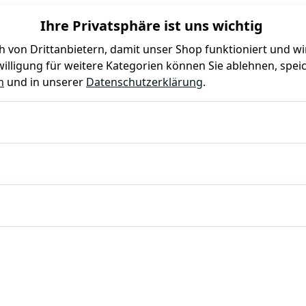
Ihre Privatsphäre ist uns wichtig
 von Drittanbietern, damit unser Shop funktioniert und w
illigung für weitere Kategorien können Sie ablehnen, speic
Farben
Kindergeburtstag
Mottoparty
Gastro
m
und in unserer
Datenschutzerklärung
.
0 Stück, Fettpapier