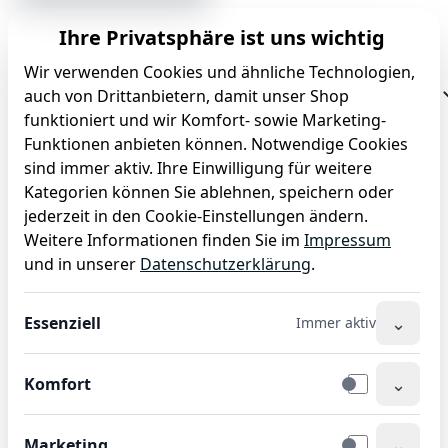
0
0
Ihre Privatsphäre ist uns wichtig
Wir verwenden Cookies und ähnliche Technologien,
Anlässe
Baby
Backen
Ballons
Dekoration
auch von Drittanbietern, damit unser Shop
funktioniert und wir Komfort- sowie Marketing-
Funktionen anbieten können. Notwendige Cookies
12x Kuchengabel Bistro Trend, 15 cm, Edelstahl 18/10
mit Kunststoffgriff schwarz
sind immer aktiv. Ihre Einwilligung für weitere
Kategorien können Sie ablehnen, speichern oder
jederzeit in den Cookie-Einstellungen ändern.
Weitere Informationen finden Sie im
Impressum
und in unserer
Datenschutzerklärung
.
⌄
Essenziell
Immer aktiv
⌄
Komfort
⌄
Marketing