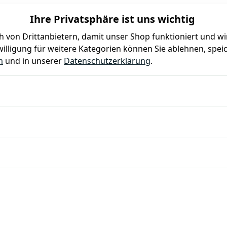
Ihre Privatsphäre ist uns wichtig
 von Drittanbietern, damit unser Shop funktioniert und w
illigung für weitere Kategorien können Sie ablehnen, speic
Farben
Kindergeburtstag
Mottoparty
Gastro
m
und in unserer
Datenschutzerklärung
.
erfläche Chromnickelstahl 18/10