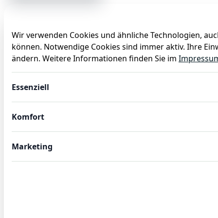
Wir verwenden Cookies und ähnliche Technologien, auch
können. Notwendige Cookies sind immer aktiv. Ihre Einw
Anlässe
Baby
Backen
Ballons
Dekoration
ändern. Weitere Informationen finden Sie im
Impressu
12x Dessertlöffel CELESTE, 18,5 cm, mit strukturierter Ob
Essenziell
Komfort
Marketing