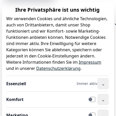
0
0
Ihre Privatsphäre ist uns wichtig
Wir verwenden Cookies und ähnliche Technologien,
Anlässe
Baby
Backen
Ballons
Dekoration
auch von Drittanbietern, damit unser Shop
funktioniert und wir Komfort- sowie Marketing-
Funktionen anbieten können. Notwendige Cookies
12x Kuchengabel CELESTE, 14,5 cm, mit strukturierter
Oberfläche Chromnickelstahl 18/10
sind immer aktiv. Ihre Einwilligung für weitere
Kategorien können Sie ablehnen, speichern oder
jederzeit in den Cookie-Einstellungen ändern.
Weitere Informationen finden Sie im
Impressum
und in unserer
Datenschutzerklärung
.
⌄
Essenziell
Immer aktiv
⌄
Komfort
⌄
Marketing