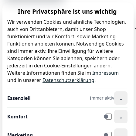
0
0
Ihre Privatsphäre ist uns wichtig
Wir verwenden Cookies und ähnliche Technologien,
Anlässe
Baby
Backen
Ballons
Dekoration
auch von Drittanbietern, damit unser Shop
funktioniert und wir Komfort- sowie Marketing-
Funktionen anbieten können. Notwendige Cookies
12x Menülöffel CELESTE,21 cm, mit strukturierter
Oberfläche Chromnickelstahl 18/10
sind immer aktiv. Ihre Einwilligung für weitere
Kategorien können Sie ablehnen, speichern oder
jederzeit in den Cookie-Einstellungen ändern.
Weitere Informationen finden Sie im
Impressum
und in unserer
Datenschutzerklärung
.
⌄
Essenziell
Immer aktiv
⌄
Komfort
⌄
Marketing