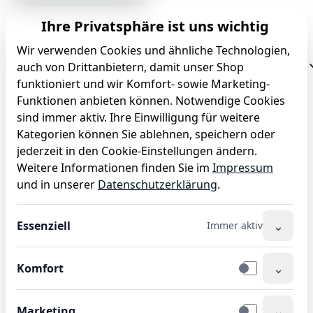
0
0
Ihre Privatsphäre ist uns wichtig
Wir verwenden Cookies und ähnliche Technologien,
Anlässe
Baby
Backen
Ballons
Dekoration
auch von Drittanbietern, damit unser Shop
funktioniert und wir Komfort- sowie Marketing-
Funktionen anbieten können. Notwendige Cookies
12x Kaffeelöffel 13,5 cm Hamburg Fresh, Chromstahl
18/0 schwarz
sind immer aktiv. Ihre Einwilligung für weitere
Kategorien können Sie ablehnen, speichern oder
jederzeit in den Cookie-Einstellungen ändern.
Weitere Informationen finden Sie im
Impressum
und in unserer
Datenschutzerklärung
.
⌄
Essenziell
Immer aktiv
⌄
Komfort
⌄
Marketing