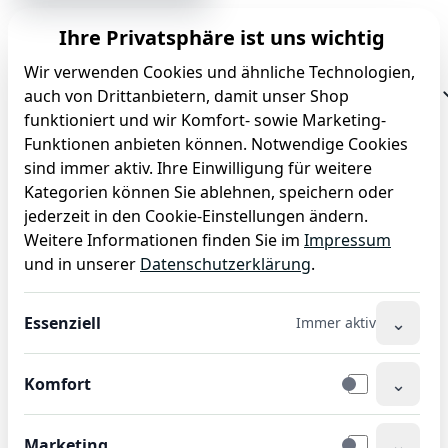
0
0
Ihre Privatsphäre ist uns wichtig
Wir verwenden Cookies und ähnliche Technologien,
Anlässe
Baby
Backen
Ballons
Dekoration
auch von Drittanbietern, damit unser Shop
funktioniert und wir Komfort- sowie Marketing-
Funktionen anbieten können. Notwendige Cookies
12x Menülöffel 19 cm NP80 ECO, Chromstahl 18/0
sind immer aktiv. Ihre Einwilligung für weitere
Kategorien können Sie ablehnen, speichern oder
jederzeit in den Cookie-Einstellungen ändern.
Weitere Informationen finden Sie im
Impressum
und in unserer
Datenschutzerklärung
.
⌄
Essenziell
Immer aktiv
⌄
Komfort
⌄
Marketing