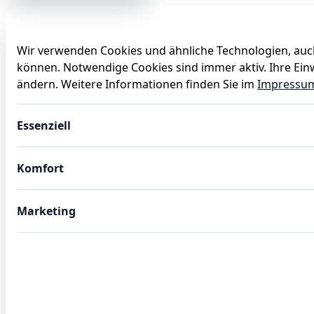
Wir verwenden Cookies und ähnliche Technologien, auch
können. Notwendige Cookies sind immer aktiv. Ihre Einw
Anlässe
Baby
Backen
Ballons
Dekoration
ändern. Weitere Informationen finden Sie im
Impressu
12x Menügabel ONYX BLUSH, 20,5 cm, strukturierte Oberf
Essenziell
Komfort
Marketing