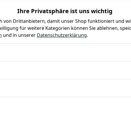
Ihre Privatsphäre ist uns wichtig
 von Drittanbietern, damit unser Shop funktioniert und w
illigung für weitere Kategorien können Sie ablehnen, speic
Farben
Kindergeburtstag
Mottoparty
Gastro
m
und in unserer
Datenschutzerklärung
.
läche, PVD-Beschichtung roségold, Chromnickelstahl 18/10