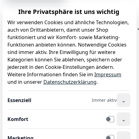
0
0
Ihre Privatsphäre ist uns wichtig
Wir verwenden Cookies und ähnliche Technologien,
Anlässe
Baby
Backen
Ballons
Dekoration
auch von Drittanbietern, damit unser Shop
funktioniert und wir Komfort- sowie Marketing-
Funktionen anbieten können. Notwendige Cookies
Steakmesser Set mit Polypropylengriff, 21 cm, Set á 6
Stück, Polypropylen, Chromstahl 13/0
sind immer aktiv. Ihre Einwilligung für weitere
Kategorien können Sie ablehnen, speichern oder
jederzeit in den Cookie-Einstellungen ändern.
Weitere Informationen finden Sie im
Impressum
und in unserer
Datenschutzerklärung
.
⌄
Essenziell
Immer aktiv
⌄
Komfort
⌄
Marketing