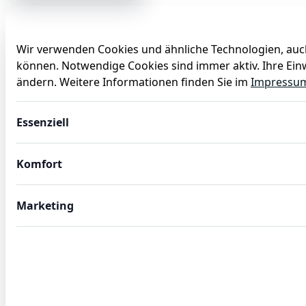
Wir verwenden Cookies und ähnliche Technologien, auch
können. Notwendige Cookies sind immer aktiv. Ihre Einw
Anlässe
Baby
Backen
Ballons
Dekoration
ändern. Weitere Informationen finden Sie im
Impressu
Serviertopf STEEL & STYLE mit 2 Messinggriffen, 310 ml, 
Essenziell
Komfort
Marketing