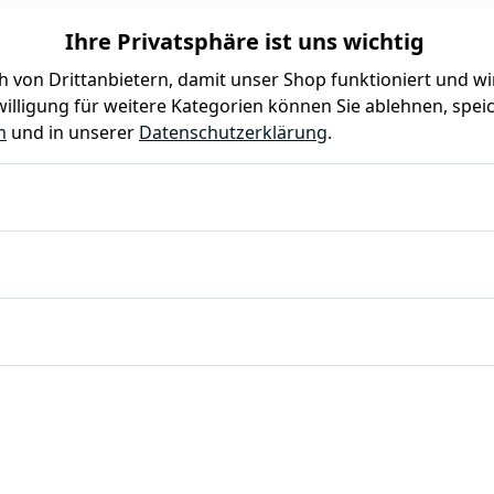
Ihre Privatsphäre ist uns wichtig
 von Drittanbietern, damit unser Shop funktioniert und w
illigung für weitere Kategorien können Sie ablehnen, speic
Farben
Kindergeburtstag
Mottoparty
Gastro
m
und in unserer
Datenschutzerklärung
.
Ø 9 cm, schwarz, Messing, PVD, Chromnickelstahl