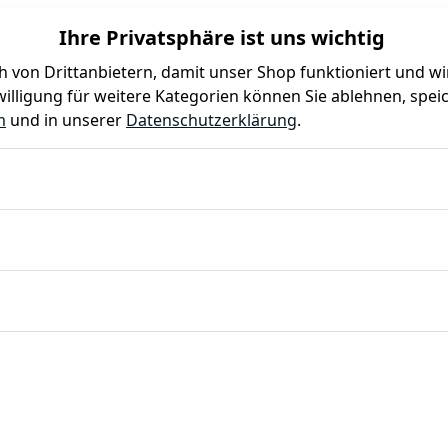
Ihre Privatsphäre ist uns wichtig
 von Drittanbietern, damit unser Shop funktioniert und w
illigung für weitere Kategorien können Sie ablehnen, speic
Farben
Kindergeburtstag
Mottoparty
Gastro
m
und in unserer
Datenschutzerklärung
.
öhe 4 cm, Set á 6 Stück, Chromnickelstahl 18/8