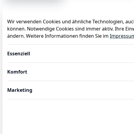
Wir verwenden Cookies und ähnliche Technologien, auch
können. Notwendige Cookies sind immer aktiv. Ihre Einw
Anlässe
Baby
Backen
Ballons
Dekoration
ändern. Weitere Informationen finden Sie im
Impressu
Dipschale Set STEEL & STYLE HERITAGE, 70 ml, Ø 9,5 cm, H
Essenziell
Komfort
Marketing