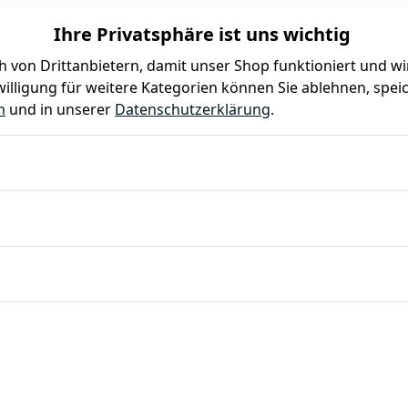
Ihre Privatsphäre ist uns wichtig
 von Drittanbietern, damit unser Shop funktioniert und w
illigung für weitere Kategorien können Sie ablehnen, speic
Farben
Kindergeburtstag
Mottoparty
Gastro
m
und in unserer
Datenschutzerklärung
.
Chromnickelstahl 18/8