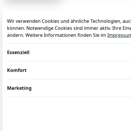
Wir verwenden Cookies und ähnliche Technologien, auch
können. Notwendige Cookies sind immer aktiv. Ihre Einw
Anlässe
Baby
Backen
Ballons
Dekoration
ändern. Weitere Informationen finden Sie im
Impressu
Serviertablett STEEL & STYLE HERITAGE, 53 x 11,5 x 1 cm, 
Essenziell
Komfort
Marketing