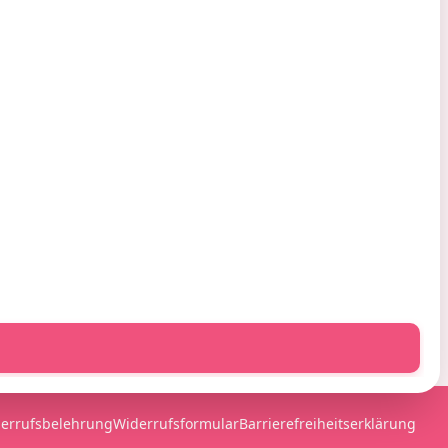
ahlung & Versand
ahlungsarten
ersandarten
ersandkosten & Lieferung
errufsbelehrung
Widerrufsformular
Barrierefreiheitserklärung