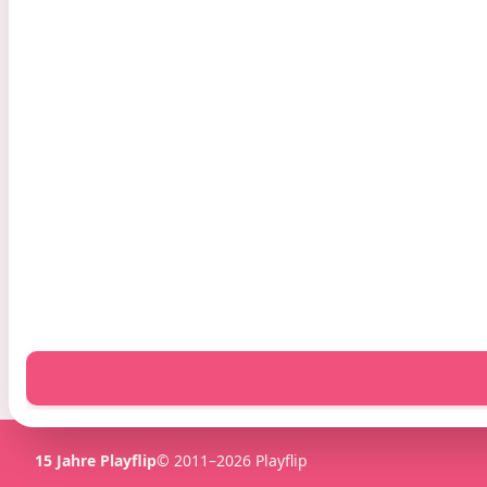
Shoppen
Kindergeburtstag
Partybedarf online kaufen
Kindergeburtstag A-Z
Kindergeburtstag Deko
Mädchen Party
Partysets kaufen
Jungs Party
Mottoparty Deko
Disney Party
Ballons
Einhorn Kindergeburtstag
Farbenparty
Fußball Kindergeburtstag
Einschulung
Meerjungfrau Party
Feuerwehr Geburtstag
15 Jahre Playflip
© 2011–2026 Playflip