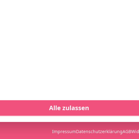
Gastro
Service
Z
Gastrobedarf online kaufen
Kontakt
Z
To-go & Verpackung
Mein Konto
Gedeckter Tisch & Service
Warenkorb
V
Bar, Kaffee & Getränke
Wunschliste
Küchenzubehör
Versandkosten
V
Spültechnik & Reinigung
Zahlungsarten
Branchenwelten
Registrieren
Marken
Alle zulassen
Alle ablehnen
Impressum
Datenschutzerklärung
AGB
Wid