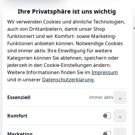
0
0
Ihre Privatsphäre ist uns wichtig
Wir verwenden Cookies und ähnliche Technologien,
Anlässe
Baby
Backen
Ballons
Dekoration
auch von Drittanbietern, damit unser Shop
funktioniert und wir Komfort- sowie Marketing-
Funktionen anbieten können. Notwendige Cookies
Kanne GRACE, 2,2 ltr., Ø 11,5 cm, Höhe 22 cm, Emaille,
weiß schwarz
sind immer aktiv. Ihre Einwilligung für weitere
Kategorien können Sie ablehnen, speichern oder
jederzeit in den Cookie-Einstellungen ändern.
Weitere Informationen finden Sie im
Impressum
und in unserer
Datenschutzerklärung
.
⌄
Essenziell
Immer aktiv
⌄
Komfort
⌄
Marketing