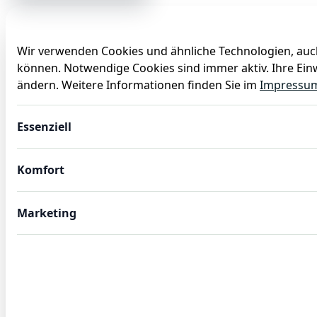
Wir verwenden Cookies und ähnliche Technologien, auch
können. Notwendige Cookies sind immer aktiv. Ihre Einw
Anlässe
Baby
Backen
Ballons
Dekoration
ändern. Weitere Informationen finden Sie im
Impressu
12x Schüssel Glas Ø 6 cm, 30 ml Glasschüssel
Essenziell
Komfort
Marketing