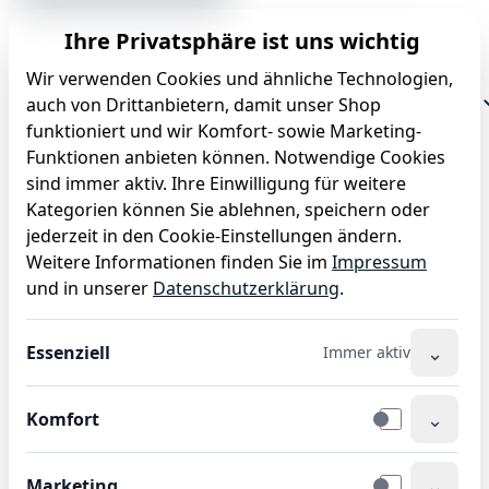
0
0
Ihre Privatsphäre ist uns wichtig
Wir verwenden Cookies und ähnliche Technologien,
Anlässe
Baby
Backen
Ballons
Dekoration
auch von Drittanbietern, damit unser Shop
funktioniert und wir Komfort- sowie Marketing-
Funktionen anbieten können. Notwendige Cookies
3x Schüssel Glas Ø 17 cm, 1,1 l Glasschüssel
sind immer aktiv. Ihre Einwilligung für weitere
Kategorien können Sie ablehnen, speichern oder
jederzeit in den Cookie-Einstellungen ändern.
Weitere Informationen finden Sie im
Impressum
und in unserer
Datenschutzerklärung
.
⌄
Essenziell
Immer aktiv
⌄
Komfort
⌄
Marketing