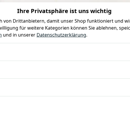
Ihre Privatsphäre ist uns wichtig
0
0
 von Drittanbietern, damit unser Shop funktioniert und w
illigung für weitere Kategorien können Sie ablehnen, speic
Farben
Kindergeburtstag
Mottoparty
Gastro
m
und in unserer
Datenschutzerklärung
.