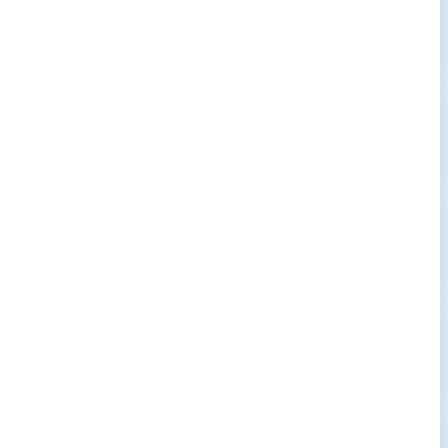
→
→
→
→