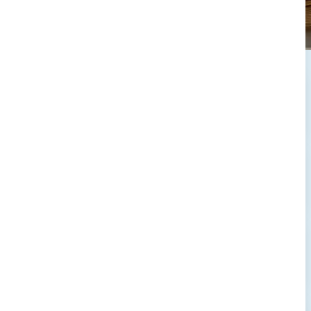
→
→
→