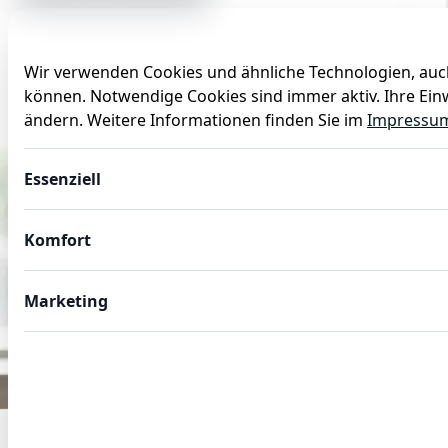
Wir verwenden Cookies und ähnliche Technologien, auch
können. Notwendige Cookies sind immer aktiv. Ihre Einw
Anlässe
Baby
Backen
Ballons
Dekoration
ändern. Weitere Informationen finden Sie im
Impressu
Essenziell
Komfort
Marketing
GASTROBEDARF
Gastro