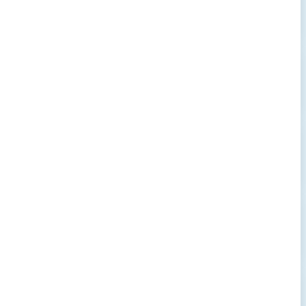
→
→
→
→
→