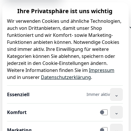
0
0
Ihre Privatsphäre ist uns wichtig
Wir verwenden Cookies und ähnliche Technologien,
Anlässe
Baby
Backen
Ballons
Dekoration
auch von Drittanbietern, damit unser Shop
funktioniert und wir Komfort- sowie Marketing-
Funktionen anbieten können. Notwendige Cookies
Ragout Fin Set, Ø 7 cm, 100 ml, rosa, Set á 6 Stück,
Porzellan
sind immer aktiv. Ihre Einwilligung für weitere
Kategorien können Sie ablehnen, speichern oder
jederzeit in den Cookie-Einstellungen ändern.
Weitere Informationen finden Sie im
Impressum
und in unserer
Datenschutzerklärung
.
⌄
Essenziell
Immer aktiv
⌄
Komfort
⌄
Marketing