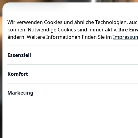
Wir verwenden Cookies und ähnliche Technologien, auch
können. Notwendige Cookies sind immer aktiv. Ihre Einw
Anlässe
Baby
Backen
Ballons
Dekoration
ändern. Weitere Informationen finden Sie im
Impressu
Essenziell
Komfort
Marketing
GASTROBEDARF
Gastro