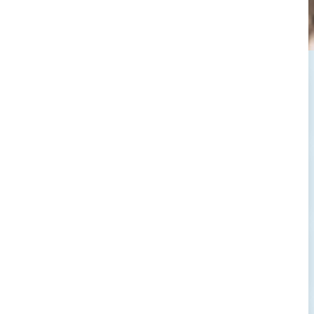
→
→
→