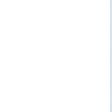
→
→
→
→
→