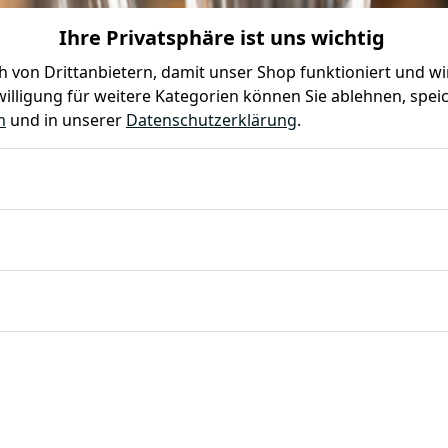
Ihre Privatsphäre ist uns wichtig
0
0
 von Drittanbietern, damit unser Shop funktioniert und w
illigung für weitere Kategorien können Sie ablehnen, speic
Farben
Kindergeburtstag
Mottoparty
Gastro
m
und in unserer
Datenschutzerklärung
.