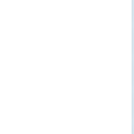
→
→
→
→