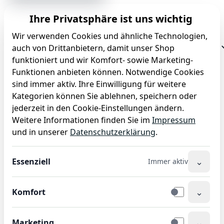
0
0
Ihre Privatsphäre ist uns wichtig
Wir verwenden Cookies und ähnliche Technologien,
Anlässe
Baby
Backen
Ballons
Dekoration
auch von Drittanbietern, damit unser Shop
funktioniert und wir Komfort- sowie Marketing-
Funktionen anbieten können. Notwendige Cookies
6x Zuckerspender 11,5 cm Edelstahl Glas Zuckerstreuer
Kugelform 260 ml
sind immer aktiv. Ihre Einwilligung für weitere
Kategorien können Sie ablehnen, speichern oder
jederzeit in den Cookie-Einstellungen ändern.
Weitere Informationen finden Sie im
Impressum
und in unserer
Datenschutzerklärung
.
⌄
Essenziell
Immer aktiv
⌄
Komfort
⌄
Marketing