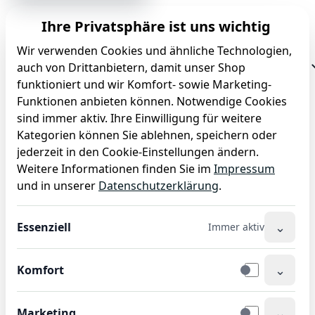
0
0
Ihre Privatsphäre ist uns wichtig
Wir verwenden Cookies und ähnliche Technologien,
Anlässe
Baby
Backen
Ballons
Dekoration
auch von Drittanbietern, damit unser Shop
funktioniert und wir Komfort- sowie Marketing-
Funktionen anbieten können. Notwendige Cookies
6x Zuckerspender 17 cm Edelstahl Glas Zuckerstreuer
sind immer aktiv. Ihre Einwilligung für weitere
Kategorien können Sie ablehnen, speichern oder
jederzeit in den Cookie-Einstellungen ändern.
Weitere Informationen finden Sie im
Impressum
und in unserer
Datenschutzerklärung
.
⌄
Essenziell
Immer aktiv
⌄
Komfort
⌄
Marketing