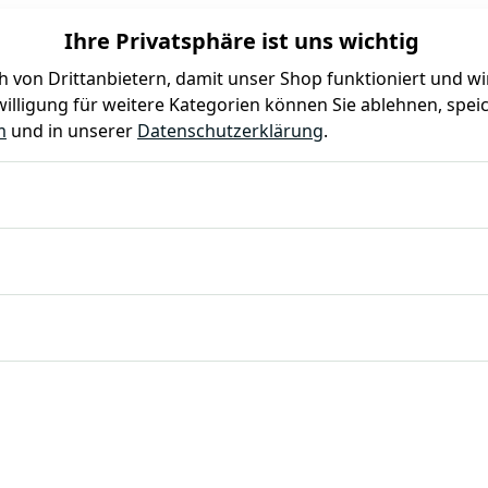
Ihre Privatsphäre ist uns wichtig
 von Drittanbietern, damit unser Shop funktioniert und w
illigung für weitere Kategorien können Sie ablehnen, speic
Farben
Kindergeburtstag
Mottoparty
Gastro
m
und in unserer
Datenschutzerklärung
.
cm, weiß, Edelstahl, Gusseisen