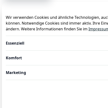
Wir verwenden Cookies und ähnliche Technologien, auch
können. Notwendige Cookies sind immer aktiv. Ihre Einw
Anlässe
Baby
Backen
Ballons
Dekoration
ändern. Weitere Informationen finden Sie im
Impressu
Salzmühle mit Edelstahl-Mahlwerk IRON CRUSH, Höhe 9,5 
Essenziell
Komfort
Marketing