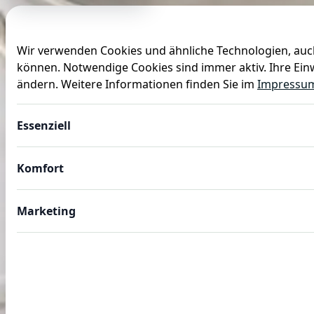
Wir verwenden Cookies und ähnliche Technologien, auch
können. Notwendige Cookies sind immer aktiv. Ihre Einw
Anlässe
Baby
Backen
Ballons
Dekoration
ändern. Weitere Informationen finden Sie im
Impressu
Essenziell
Komfort
Marketing
GASTROBEDARF
Gastro