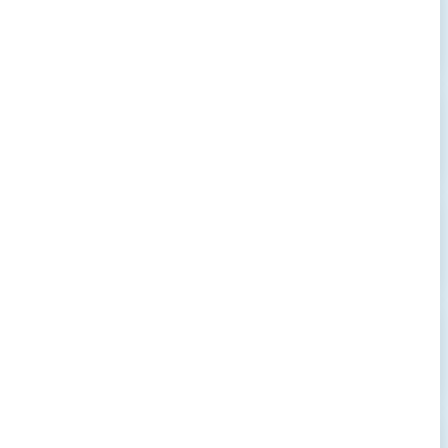
→
→
→
→