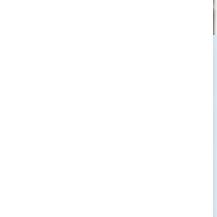
→
→
→