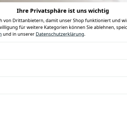
Ihre Privatsphäre ist uns wichtig
0
0
 von Drittanbietern, damit unser Shop funktioniert und w
illigung für weitere Kategorien können Sie ablehnen, speic
Farben
Kindergeburtstag
Mottoparty
Gastro
m
und in unserer
Datenschutzerklärung
.