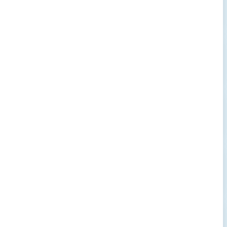
→
→
→
→
→