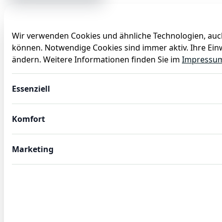
Wir verwenden Cookies und ähnliche Technologien, auch
können. Notwendige Cookies sind immer aktiv. Ihre Einw
Anlässe
Baby
Backen
Ballons
Dekoration
ändern. Weitere Informationen finden Sie im
Impressu
Pfanne Cookware 19, Ø 24 cm, Chromnickelstahl
Essenziell
Komfort
Marketing