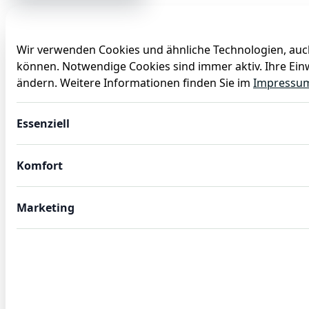
Wir verwenden Cookies und ähnliche Technologien, auch
können. Notwendige Cookies sind immer aktiv. Ihre Einw
Anlässe
Baby
Backen
Ballons
Dekoration
ändern. Weitere Informationen finden Sie im
Impressu
Pfanne Cookware 21 mit Antihaftbeschichtung, Ø 28 cm, 
Essenziell
Komfort
Marketing