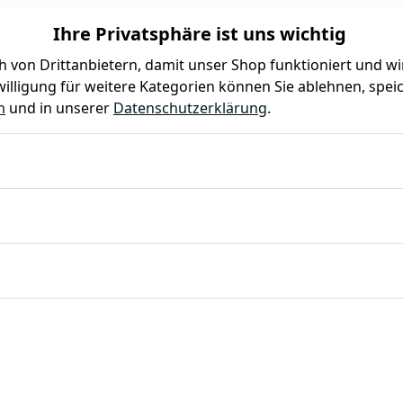
Ihre Privatsphäre ist uns wichtig
 von Drittanbietern, damit unser Shop funktioniert und w
illigung für weitere Kategorien können Sie ablehnen, speic
Farben
Kindergeburtstag
Mottoparty
Gastro
m
und in unserer
Datenschutzerklärung
.
Chromnickelstahl 18/10