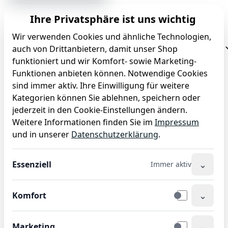
0
0
Ihre Privatsphäre ist uns wichtig
Wir verwenden Cookies und ähnliche Technologien,
Anlässe
Baby
Backen
Ballons
Dekoration
auch von Drittanbietern, damit unser Shop
funktioniert und wir Komfort- sowie Marketing-
Funktionen anbieten können. Notwendige Cookies
Pfanne mit Antihaftbeschichtung, Ø 24 cm, Aluminium,
Kunststoff
sind immer aktiv. Ihre Einwilligung für weitere
Kategorien können Sie ablehnen, speichern oder
jederzeit in den Cookie-Einstellungen ändern.
Weitere Informationen finden Sie im
Impressum
und in unserer
Datenschutzerklärung
.
⌄
Essenziell
Immer aktiv
⌄
Komfort
⌄
Marketing