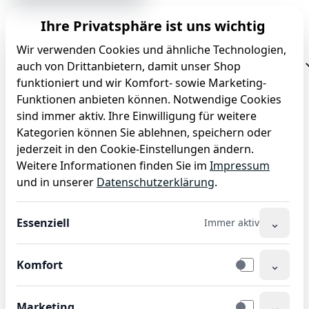
0
0
Ihre Privatsphäre ist uns wichtig
Wir verwenden Cookies und ähnliche Technologien,
Anlässe
Baby
Backen
Ballons
Dekoration
auch von Drittanbietern, damit unser Shop
funktioniert und wir Komfort- sowie Marketing-
Funktionen anbieten können. Notwendige Cookies
Deckel Chefproof, Ø 28 cm, Chromnickelstahl 18/10
sind immer aktiv. Ihre Einwilligung für weitere
Kategorien können Sie ablehnen, speichern oder
jederzeit in den Cookie-Einstellungen ändern.
Weitere Informationen finden Sie im
Impressum
und in unserer
Datenschutzerklärung
.
⌄
Essenziell
Immer aktiv
⌄
Komfort
⌄
Marketing