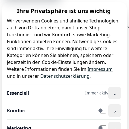
0
0
Ihre Privatsphäre ist uns wichtig
Wir verwenden Cookies und ähnliche Technologien,
Anlässe
Baby
Backen
Ballons
Dekoration
auch von Drittanbietern, damit unser Shop
funktioniert und wir Komfort- sowie Marketing-
Funktionen anbieten können. Notwendige Cookies
Suppentopf mit Deckel Cookware 53, Ø 32 cm,
Chromnickelstahl
sind immer aktiv. Ihre Einwilligung für weitere
Kategorien können Sie ablehnen, speichern oder
jederzeit in den Cookie-Einstellungen ändern.
Weitere Informationen finden Sie im
Impressum
und in unserer
Datenschutzerklärung
.
⌄
Essenziell
Immer aktiv
⌄
Komfort
⌄
Marketing