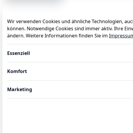
Wir verwenden Cookies und ähnliche Technologien, auch
können. Notwendige Cookies sind immer aktiv. Ihre Einw
Anlässe
Baby
Backen
Ballons
Dekoration
ändern. Weitere Informationen finden Sie im
Impressu
6x GN Behälter 1/6, 100 mm, 1,6 L Edelstahl GN 75 ECO
Essenziell
Komfort
Marketing