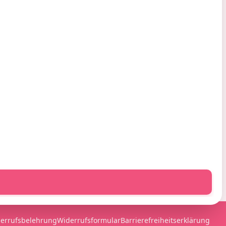
ahlung & Versand
ahlungsarten
ersandarten
ersandkosten & Lieferung
errufsbelehrung
Widerrufsformular
Barrierefreiheitserklärung