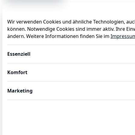
Wir verwenden Cookies und ähnliche Technologien, auch
können. Notwendige Cookies sind immer aktiv. Ihre Einw
Anlässe
Baby
Backen
Ballons
Dekoration
ändern. Weitere Informationen finden Sie im
Impressu
Brotmesser Classic Style, 38 cm, Klingenstahl 420, Edelsta
Essenziell
Komfort
Marketing