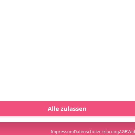
Gastro
Service
Z
Gastrobedarf online kaufen
Kontakt
Z
To-go & Verpackung
Mein Konto
Gedeckter Tisch & Service
Warenkorb
V
Bar, Kaffee & Getränke
Wunschliste
Küchenzubehör
Versandkosten
V
Spültechnik & Reinigung
Zahlungsarten
Branchenwelten
Registrieren
Marken
Alle zulassen
Alle ablehnen
Impressum
Datenschutzerklärung
AGB
Wid