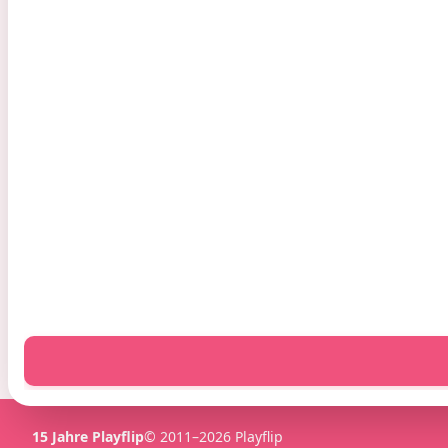
Shoppen
Kindergeburtstag
Partybedarf online kaufen
Kindergeburtstag A-Z
Kindergeburtstag Deko
Mädchen Party
Partysets kaufen
Jungs Party
Mottoparty Deko
Disney Party
Ballons
Einhorn Kindergeburtstag
Farbenparty
Fußball Kindergeburtstag
Einschulung
Meerjungfrau Party
Feuerwehr Geburtstag
15 Jahre Playflip
© 2011–2026 Playflip