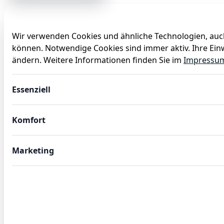
Wir verwenden Cookies und ähnliche Technologien, auch
können. Notwendige Cookies sind immer aktiv. Ihre Einw
Anlässe
Baby
Backen
Ballons
Dekoration
ändern. Weitere Informationen finden Sie im
Impressu
Schälmesser, 7,5 cm, Set á 6 Stück,Edelstahl, Kunststoff
Essenziell
Komfort
Marketing