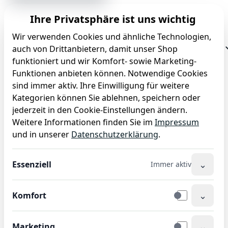
0
0
Ihre Privatsphäre ist uns wichtig
Wir verwenden Cookies und ähnliche Technologien,
Anlässe
Baby
Backen
Ballons
Dekoration
auch von Drittanbietern, damit unser Shop
funktioniert und wir Komfort- sowie Marketing-
Funktionen anbieten können. Notwendige Cookies
Schälmesser Classic Style, 19 cm, Klingenstahl 420,
Edelstahl
sind immer aktiv. Ihre Einwilligung für weitere
Kategorien können Sie ablehnen, speichern oder
jederzeit in den Cookie-Einstellungen ändern.
Weitere Informationen finden Sie im
Impressum
und in unserer
Datenschutzerklärung
.
⌄
Essenziell
Immer aktiv
⌄
Komfort
⌄
Marketing